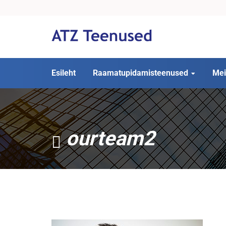
Esileht
Raamatupidamisteenused
Mei
ourteam2