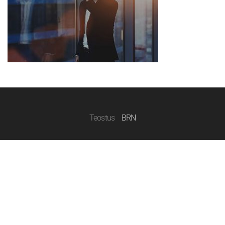
Teostus
BRN