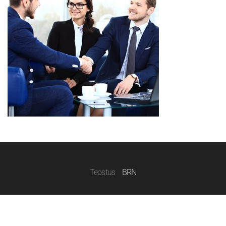
Teostus
BRN