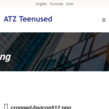
English
Русский
Eesti
png
cropped-favicon512.png