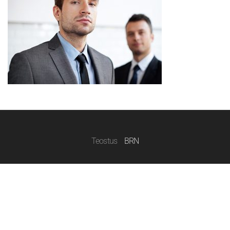
Teostus
BRN