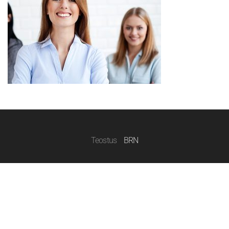
Teostus
BRN