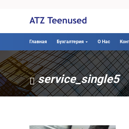
Главная
Бухгалтерия
О Нас
Кон
service_single5