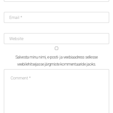
Salvesta minu nimi, e-posti- ja veebiaadress sellesse
veebilehitsejasse järgmiste kommentaaride jaoks.