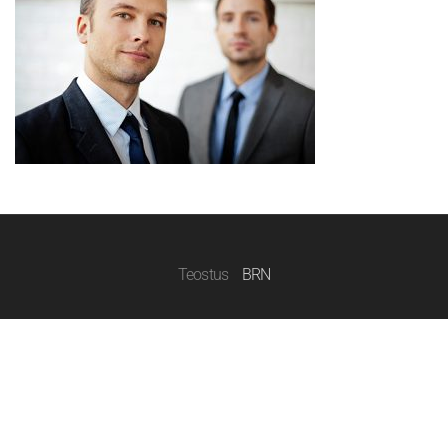
Teostus
BRN